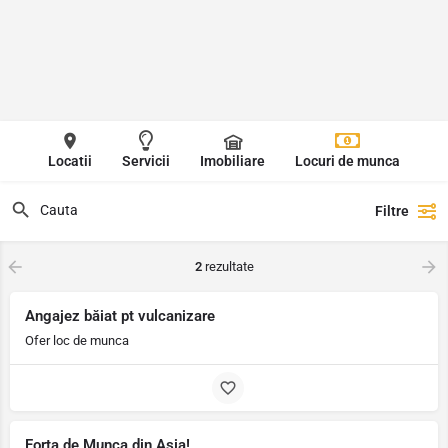
Locatii
Servicii
Imobiliare
Locuri de munca
Filtre
2
rezultate
Angajez băiat pt vulcanizare
Ofer loc de munca
Forta de Munca din Asia!